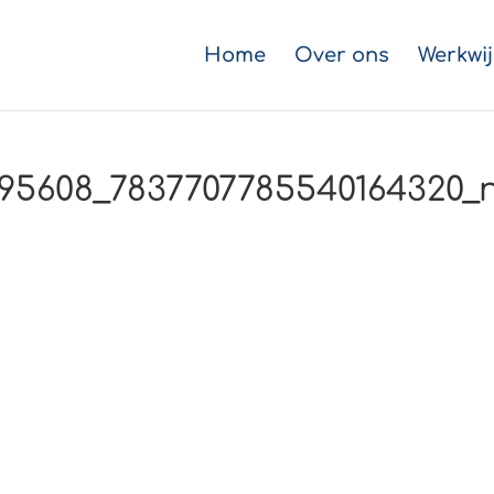
Home
Over ons
Werkwij
595608_7837707785540164320_